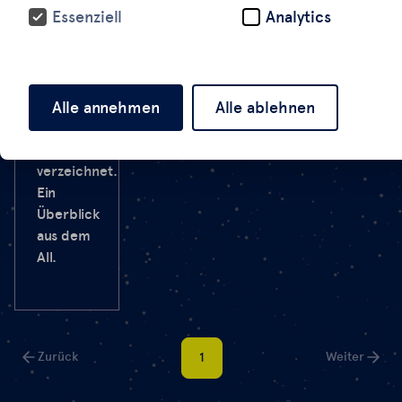
Essenziell
Analytics
wurden
bis
August
derart
Alle annehmen
Alle ablehnen
viele und
große
Brandflächen
verzeichnet.
Ein
Überblick
aus dem
All.
Zurück
Weiter
1