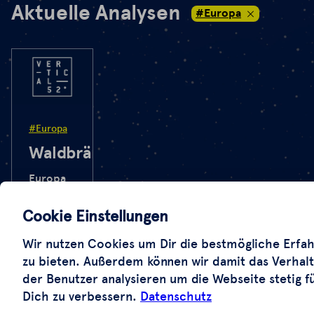
Aktuelle Analysen
#Europa
#Europa
Waldbrände
Europa
steht in
Flammen.
Cookie Einstellungen
Die
Wir nutzen Cookies um Dir die bestmögliche Erfa
diesjährigen
zu bieten. Außerdem können wir damit das Verhal
Waldbrände
der Benutzer analysieren um die Webseite stetig f
sind
Dich zu verbessern.
Datenschutz
verheerend.
Noch nie