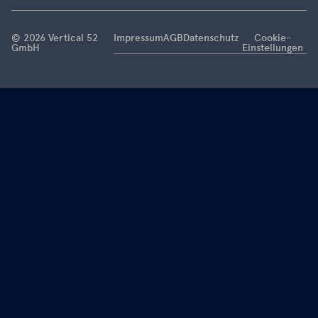
this is now
coming to
© 2026 Vertical 52
Impressum
AGB
Datenschutz
Cookie-
an end.
GmbH
Einstellungen