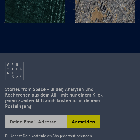
space. We
you
take you to
today!
the West
The focus
Bank, show
of the
you Gaza in
second
3D and the
edition of
aftermath
our
of the
newsletter
severe
is on the
earthquake
US's
in
decision to
Stories from Space - Bilder, Analysen und
Myanmar.
Recherchen aus dem All - mit nur einem Klick
suspend
jeden zweiten Mittwoch kostenlos in deinem
access to
Posteingang
high-
resolution
Anmelden
Deine Email-Adresse
satellite
images.
Du kannst Dein kostenloses Abo jederzeit beenden.