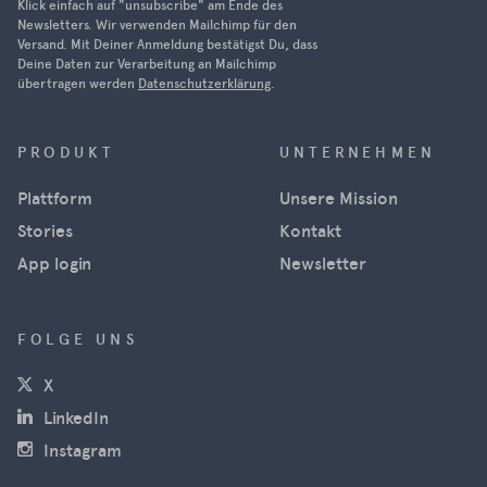
Ukraine was
Klick einfach auf "unsubscribe" am Ende des
Newsletters. Wir verwenden Mailchimp für den
able to
Versand. Mit Deiner Anmeldung bestätigst Du, dass
track
Deine Daten zur Verarbeitung an Mailchimp
Russian
übertragen werden
Datenschutzerklärung
.
military
movements
PRODUKT
UNTERNEHMEN
in near real
time using
Plattform
Unsere Mission
satellite
Stories
Kontakt
images
from
App login
Newsletter
Maxar, and
news
FOLGE UNS
agencies
used the
(öffnet in neuem Fenster)
X
images for
(öffnet in neuem Fenster)
LinkedIn
their
reporting.
(öffnet in neuem Fenster)
Instagram
However,