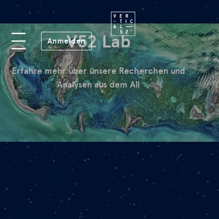
Plattform
V52 Lab
(öffnet in neuem Fenster)
Anmelden
Lab
Erfahre mehr über unsere Recherchen und
Mission
Analysen aus dem All
FAQ
de
en