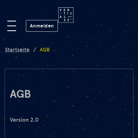
Plattform
(öffnet in neuem Fenster)
Anmelden
Lab
Startseite
/
AGB
Mission
FAQ
AGB
de
en
Version 2.0