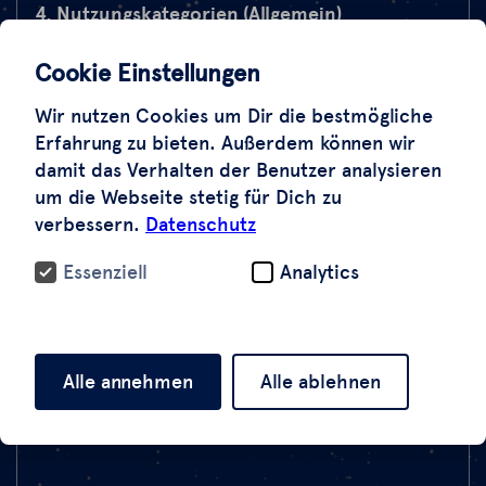
4. Nutzungskategorien (Allgemein)
Cookie Einstellungen
4.1 Analyse und Verifizierung
Wir nutzen Cookies um Dir die bestmögliche
Erfahrung zu bieten. Außerdem können wir
damit das Verhalten der Benutzer analysieren
Bilder dürfen intern verwendet werden für:
um die Webseite stetig für Dich zu
verbessern.
Datenschutz
Recherchen und Verifizierungen,
Essenziell
Analytics
redaktionelle Planungen und Faktenprüfungen,
Alle annehmen
Alle ablehnen
interne Briefings und Bewertungen,