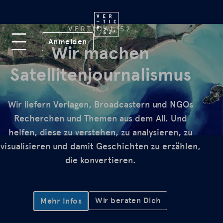
Plattform
VERTICAL 52
(öffnet in neuem Fenster)
Anmelden
Lab
Wir machen
Satellitenjournalismus
Mission
Wir liefern Verlagen, Broadcastern und NGOs
FAQ
Recherchen und Themen aus dem All. Und
helfen, diese zu verstehen, zu analysieren, zu
visualisieren und damit Geschichten zu erzählen,
die konvertieren.
de
en
Wir beraten Dich
Mehr Infos