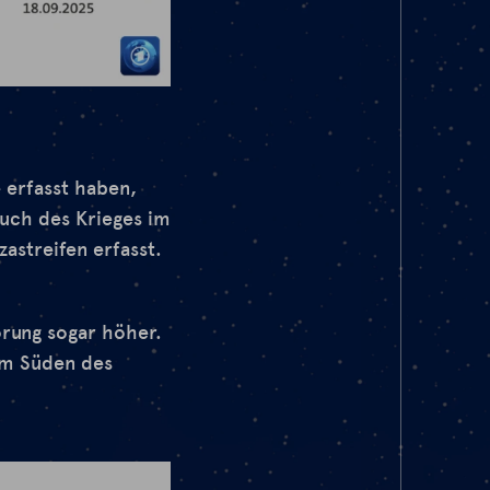
 erfasst haben,
uch des Krieges im
streifen erfasst.
örung sogar höher.
 im Süden des