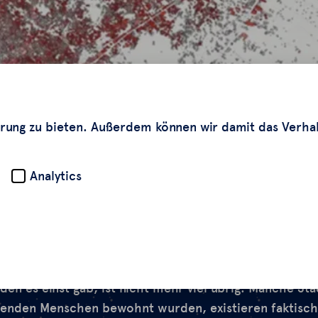
rung zu bieten. Außerdem können wir damit das Verha
Analytics
den es einst gab, ist nicht mehr viel übrig. Manche St
senden Menschen bewohnt wurden, existieren faktisch