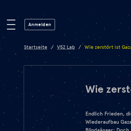
Plattform
(öffnet in neuem Fenster)
Anmelden
Lab
Startseite
/
V52 Lab
/
Wie zerstört ist Gaz
Mission
FAQ
Wie zerst
de
en
Endlich Frieden, d
Wiederaufbau Gazas
Blindgänger: Doch 