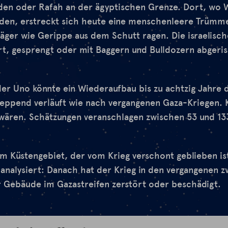
den oder Rafah an der ägyptischen Grenze. Dort, wo 
nden, erstreckt sich heute eine menschenleere Trümme
äger wie Gerippe aus dem Schutt ragen. Die israelisc
t, gesprengt oder mit Baggern und Bulldozern abgeris
er Uno könnte ein Wiederaufbau bis zu achtzig Jahre 
leppend verläuft wie nach vergangenen Gaza-Kriegen. Kl
ären. Schätzungen veranschlagen zwischen 53 und 133 
 im Küstengebiet, der vom Krieg verschont geblieben is
 analysiert: Danach hat der Krieg in den vergangenen 
er Gebäude im Gazastreifen zerstört oder beschädigt.