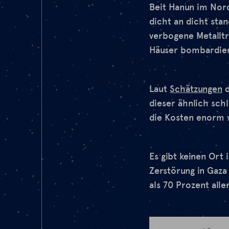
Beit Hanun im Nor
dicht an dicht sta
verbogene Metalltr
Häuser bombardier
Laut
Schätzungen
d
dieser ähnlich sch
die Kosten enorm w
Es gibt keinen Ort
Zerstörung in Gaza
als 70 Prozent all