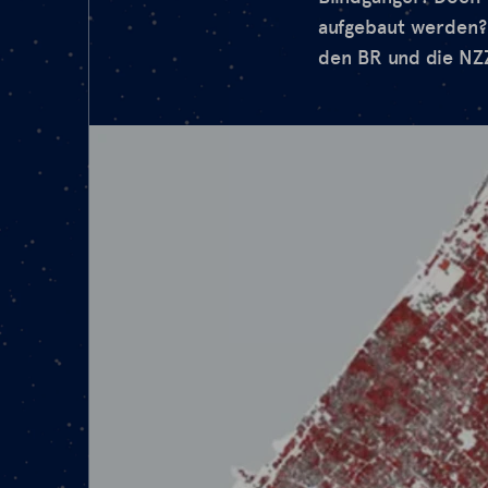
aufgebaut werden?
den BR und die NZ