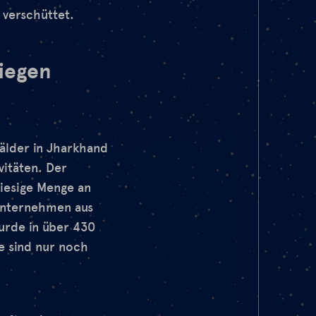
 verschüttet.
tiegen
älder in Jharkhand
vitäten. Der
riesige Menge an
unternehmen aus
urde in über 430
e sind nur noch