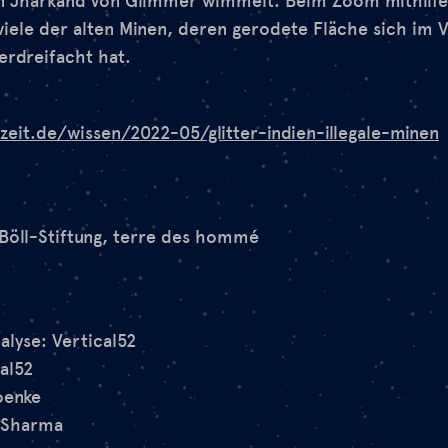
 in Jharkand von Glimmer wimmelt. Beim Zoom mithilf
 viele der alten Minen, deren gerodete Fläche sich im 
erdreifacht hat.
eit.de/wissen/2022-05/glitter-indien-illegale-minen
-Böll-Stiftung, terre des hommé
lyse: Vertical52
al52
oenke
 Sharma