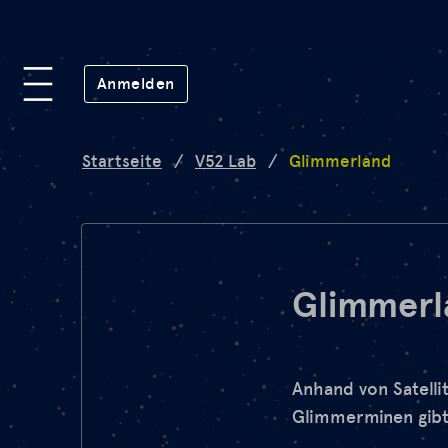
Plattform
(öffnet in neuem Fenster)
Anmelden
Lab
Startseite
/
V52 Lab
/
Glimmerland
Mission
FAQ
Glimmerl
de
en
Anhand von Satellit
Glimmerminen gibt 