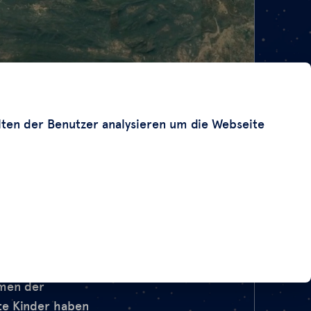
lten der Benutzer analysieren um die Webseite
das Mineral in der
und
ren
rmen der
rte Kinder haben