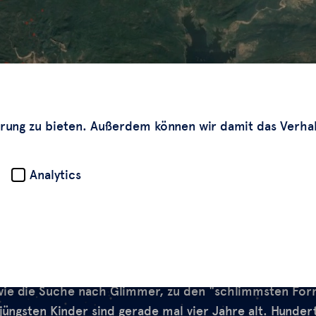
rung zu bieten. Außerdem können wir damit das Verha
Analytics
nder graben im Osten Indiens nach Glimmer. Mica, wie 
ist ein gefragter Rohstoff für die Auto-, Elektronik- 
aut der internationalen Arbeitsorganisation ILO gehö
wie die Suche nach Glimmer, zu den "schlimmsten Fo
 jüngsten Kinder sind gerade mal vier Jahre alt. Hunde