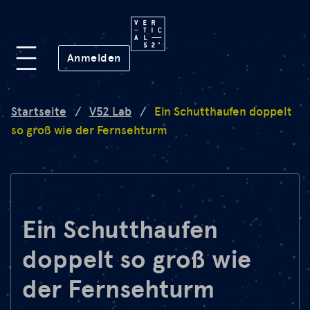
Plattform
(öffnet in neuem Fenster)
Anmelden
Lab
Startseite
/
V52 Lab
/
Ein Schutthaufen doppelt
so groß wie der Fernsehturm
Mission
FAQ
Ein Schutthaufen
doppelt so groß wie
de
en
der Fernsehturm