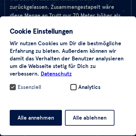
zurückgelassen. Zusammengestapelt wäre
diese Menge an Trutt nur 70 Meter höher als
der Berliner Fernsehturm.
Cookie Einstellungen
Die Erdbebenzone in der Türkei umfasst etwa
Wir nutzen Cookies um Dir die bestmögliche
110.000 Quadratkilometer,
eine Fläche, die
Erfahrung zu bieten. Außerdem können wir
fast dreimal so groß ist wie die Schweiz.
damit das Verhalten der Benutzer analysieren
um die Webseite stetig für Dich zu
Selbst für ein so starkes Erdbeben ist dies ein
verbessern.
Datenschutz
sehr großes Gebiet.
Essenziell
Analytics
Um zu verstehen, wie 210 Millionen Tonnen
Trutt erzeugt werden könnten, wird ein Blick
auf die zerstörerische Kraft der beiden
Alle annehmen
Alle ablehnen
größten Erdbeben, die am 6. Februar 2023
getroffen wurden, helfen. Das erste Beben,