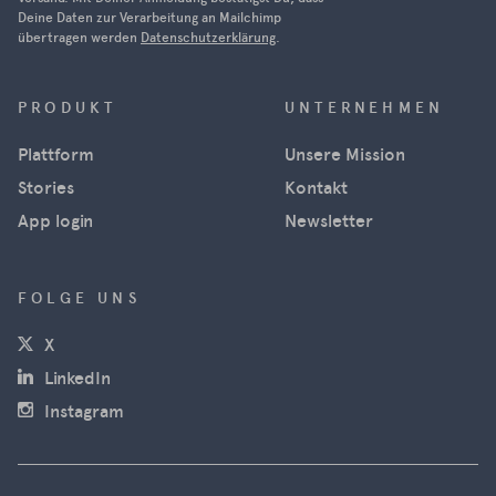
Deine Daten zur Verarbeitung an Mailchimp
übertragen werden
Datenschutzerklärung
.
PRODUKT
UNTERNEHMEN
Plattform
Unsere Mission
Stories
Kontakt
App login
Newsletter
FOLGE UNS
(öffnet in neuem Fenster)
X
(öffnet in neuem Fenster)
LinkedIn
(öffnet in neuem Fenster)
Instagram