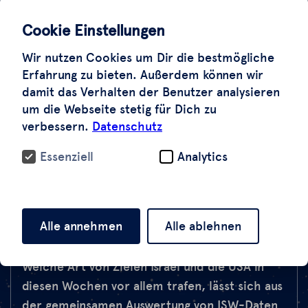
Schadensindikator. Für Teheran setzten wir
das Referenzdatum rund ein Jahr vor Beginn
Cookie Einstellungen
der Angriffe; aus 25 kohärenten Bildpaaren
Wir nutzen Cookies um Dir die bestmögliche
bildeten wir eine Baseline, die die typische
Erfahrung zu bieten. Außerdem können wir
Dynamik des Stadtgebiets beschreibt. Unsere
damit das Verhalten der Benutzer analysieren
Zerstörungsanalyse umfasste dann mehrere
um die Webseite stetig für Dich zu
Zeitschritte zwischen dem 28. Februar und
verbessern.
Datenschutz
dem 8. April – und machte so nicht nur das
Ausmaß, sondern auch die zeitliche Abfolge
Essenziell
Analytics
sichtbar. Auf unseren Karten weisen größere
Kreise auf besonders großflächige Zerstörung
hin.
Alle annehmen
Alle ablehnen
Welche Art von Zielen Israel und die USA in
diesen Wochen vor allem trafen, lässt sich aus
der gemeinsamen Auswertung von ISW-Daten