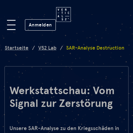
Plattform
(öffnet in neuem Fenster)
Anmelden
Lab
Startseite
/
V52 Lab
/
SAR-Analyse Destruction
Mission
FAQ
Werkstattschau: Vom
Signal zur Zerstörung
de
en
Unsere SAR-Analyse zu den Kriegsschäden in