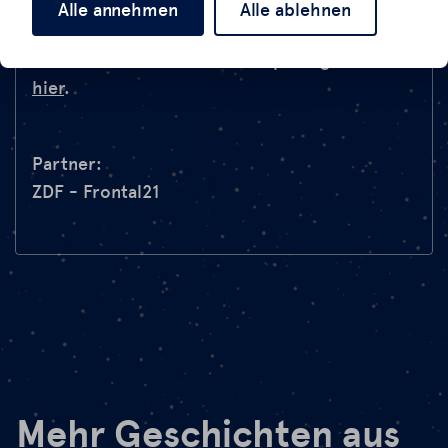
Verstrickt in den Skandal sind renommierte
Alle annehmen
Alle ablehnen
deutsche Prüfinstitute und globale
Ölkonzerne. Die Frontal21-Reportage seht ihr
hier
.
Partner:
ZDF - Frontal21
Mehr Geschichten aus