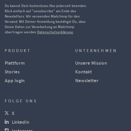
Du kannst Dein kostenloses Abo jederzeit beenden.
Klick einfach auf "unsubscribe" am Ende des
Newsletters. Wir verwenden Mailchimp für den
Versand. Mit Deiner Anmeldung bestätigst Du, dass
Deine Daten zur Verarbeitung an Mailchimp
übertragen werden
Datenschutzerklärung
.
PRODUKT
UNTERNEHMEN
Plattform
Unsere Mission
Stories
Kontakt
App login
Newsletter
FOLGE UNS
(öffnet in neuem Fenster)
X
(öffnet in neuem Fenster)
LinkedIn
(öffnet in neuem Fenster)
Instagram