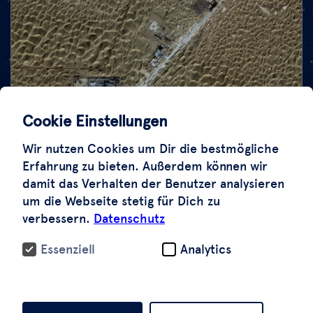
Cookie Einstellungen
Wir nutzen Cookies um Dir die bestmögliche
Erfahrung zu bieten. Außerdem können wir
damit das Verhalten der Benutzer analysieren
um die Webseite stetig für Dich zu
Klimaschutzprojekte von mehr als einer
verbessern.
Datenschutz
halben Milliarde Euro waren nur vorgetäuscht.
Essenziell
Analytics
Die Kosten tragen die Verbraucher beim
Tanken oder Kauf von Heizöl. Genehmigt
werden die Projekte vom Umweltbundesamt.