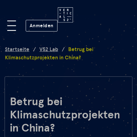
Plattform
(öffnet in neuem Fenster)
Anmelden
Lab
Startseite
/
V52 Lab
/
Betrug bei
Klimaschutzprojekten in China?
Mission
FAQ
Betrug bei
Klimaschutzprojekten
de
en
in China?