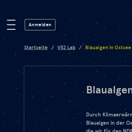
Plattform
(öffnet in neuem Fenster)
Anmelden
Lab
Startseite
/
V52 Lab
/
Blaualgen in Ostsee
Mission
FAQ
Blaualgen
de
en
Durch Klimaerwärm
Blaualgen in der O
die wir für den ND